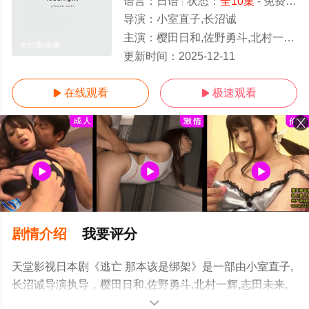
语言：
日语
状态：
全10集
- 免费在线观看
导演：
小室直子,长沼诚
主演：
樱田日和,佐野勇斗,北村一辉,志田未来,富田靖子,山口马木也,松尾谕,结木滉星,初夏
全10集/全集
更新时间：
2025-12-11
在线观看
极速观看


剧情介绍
我要评分
天堂影视日本剧《逃亡 那本该是绑架》是一部由小室直子,
长沼诚导演执导，樱田日和,佐野勇斗,北村一辉,志田未来,
富田靖子,山口马木也,松尾谕,结木滉星,初夏等明星演员精
