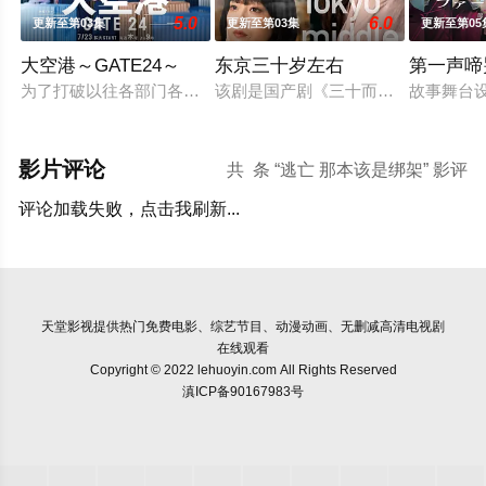
5.0
6.0
更新至第03集
更新至第03集
更新至第05
大空港～GATE24～
东京三十岁左右
第一声啼
为了打破以往各部门各自为政的死板规矩，内阁官房直属成立了一个
该剧是国产剧《三十而已》的日本翻拍
故事舞台
影片评论
共
条 “逃亡 那本该是绑架” 影评
评论加载失败，点击我刷新...
天堂影视
提供热门免费电影、综艺节目、动漫动画、无删减高清电视剧
在线观看
Copyright © 2022 lehuoyin.com All Rights Reserved
滇ICP备90167983号