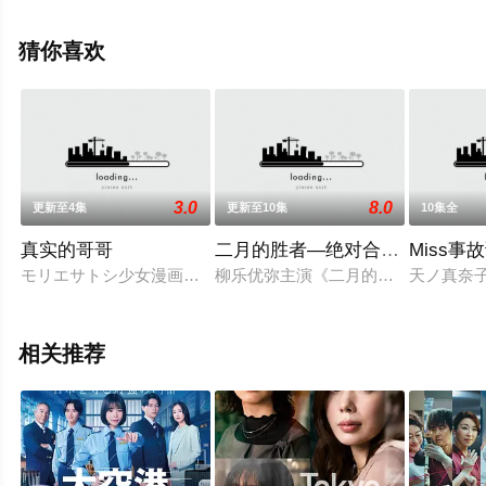
彩演绎的日本电视剧，大结局剧情已揭晓（全10集），手
机免费观看高清未删减完整版电视剧全集就上天堂电影
猜你喜欢
网，更多相关信息可移步至豆瓣电视剧、电视猫或剧情网
等平台了解。
3.0
8.0
更新至4集
更新至10集
10集全
真实的哥哥
二月的胜者—绝对合格的教室
Miss
モリエサトシ少女漫画作品《真实的哥哥》宣布日剧化,古川雄大主
柳乐优弥主演《二月的胜者－绝对合格
天ノ真奈
相关推荐