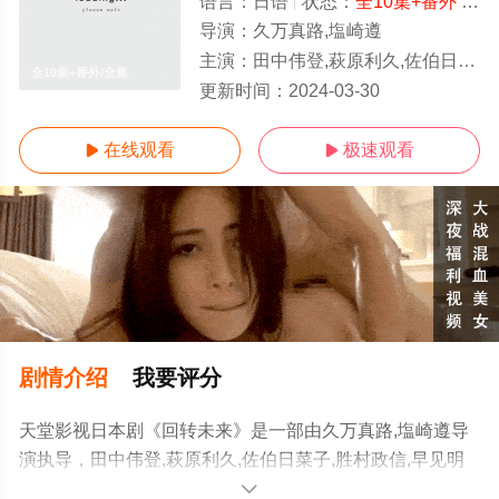
语言：
日语
状态：
全10集+番外
- 免费在线观看
导演：
久万真路,塩崎遵
主演：
田中伟登,萩原利久,佐伯日菜子,胜村政信,早见明里,大西礼芳,时任勇气,藤原光博,中井友望,香音
全10集+番外/全集
更新时间：
2024-03-30
在线观看
极速观看


剧情介绍
我要评分
天堂影视日本剧《回转未来》是一部由久万真路,塩崎遵导
演执导，田中伟登,萩原利久,佐伯日菜子,胜村政信,早见明
里,大西礼芳,时任勇气,藤原光博,中井友望,香音等明星演员
