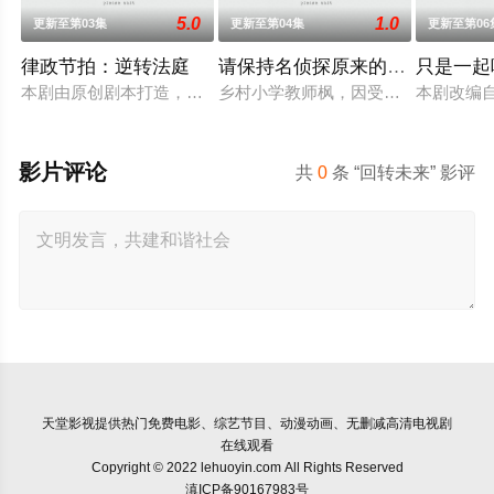
5.0
1.0
更新至第03集
更新至第04集
更新至第06
律政节拍：逆转法庭
请保持名侦探原来的样子
只是一起
本剧由原创剧本打造，是一部法律剧，讲述患有口吃的新人律师，
乡村小学教师枫，因受到外祖父的影
本剧改编
影片评论
共
0
条 “回转未来” 影评
天堂影视
提供热门免费电影、综艺节目、动漫动画、无删减高清电视剧
在线观看
Copyright © 2022 lehuoyin.com All Rights Reserved
滇ICP备90167983号