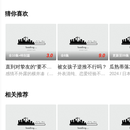
精彩演绎的日本电视剧，大结局剧情已揭晓（全10集+番
外），手机免费观看高清未删减完整版电视剧全集就上天
猜你喜欢
堂电影网，更多相关信息可移步至豆瓣电视剧、电视猫或
剧情网等平台了解。
3.0
9.0
全10集+特别篇
全8集
更新至09集
直到对挚友的“要不要同居”说出“好”
被女孩子逆推不行吗？
瓜熟蒂落2
感情不外露的横井凑（吉泽要人 饰），与一切情绪都写在脸上的
外表清纯、恋爱经验不算少的梶谷美月
2024 / 日
相关推荐