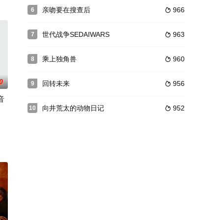
器店工作的母亲相依为命，健健家则是经营豆腐店的父亲
出演。原案およびメインライターを務めるバカリズムが執筆業のために借りて
亲吻要在搜查后
966
6

长天城恭一（速水
事?小早川冬彦(小泉孝太郎)とコンビを組むベテラン女性刑事?寅三(松下由樹)
世代战争SEDAIWARS
963
7

乘上独角兽
960
8

0
回转未来
956
9

音
向井荒太的动物日记
952
10

却发现坐在面前的面
演を務めるドラマが放送されると業界では早くも話題
资料组被解散，成员们被发派到其他部署……
搜查一课的敏锐刑警，却因一起保险金杀人案逮捕失败而离职。如今，他在保险调查公