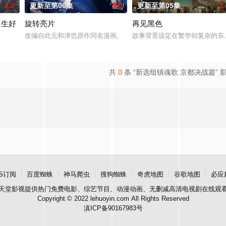
6.0
更新至第06集
5.0
更新至第05集
1.
男生好
旋转亮片
再见黑色
改编自此元和津也原作同名漫画。
故事背景设定在繁华却复杂的东
典作品，改编为真人单元剧。以浓雾弥漫小镇中流行的“辻占”所隐藏的恐惧与
始了。”
共
0
条 “新选组镇魂歌 京都决战篇” 
S订阅
百度蜘蛛
神马爬虫
搜狗蜘蛛
奇虎地图
谷歌地图
必应
天堂影视
提供热门免费电影、综艺节目、动漫动画、无删减高清电视剧在线观
Copyright © 2022 lehuoyin.com All Rights Reserved
滇ICP备90167983号