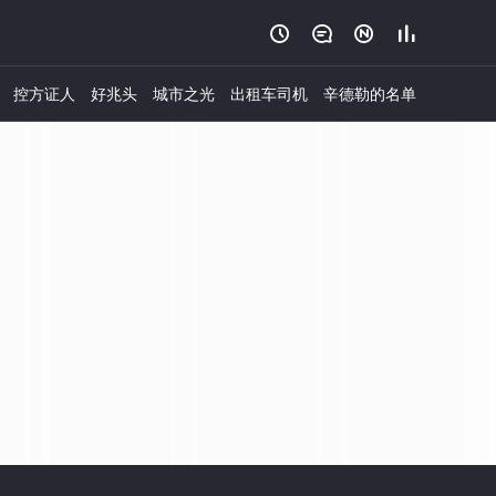




控方证人
好兆头
城市之光
出租车司机
辛德勒的名单