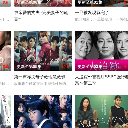
8.0
更新至第06集
3.0
更新至第01集
8.
致亲爱的丈夫~完美妻子的谎
一旦被发现就完了
言~
南丁格尔 大关和物语》为原案，取材自日本首位专业女护士大关和与铃木雅的
他们知道，一旦被发现，一切都
系列。故事围绕上野中央署“暴力团对策课”的女警八神瑛子展开。为了破案，她
聚焦于一对结婚10年、在外人眼中完美无瑕的恩爱夫妻。丈夫是节目
6.0
更新至第05集
10.0
更新至第03集
4.
第一声啼哭母子救命急救班
大追踪〜警视厅SSBC强行
系〜第二季
特殊的新部门“GATE24”。这个部门直接把负责查验护照的入境管理局、盯
的日本翻拍版。故事讲述曾从外地来到憧憬的东京的三位女性，在面对恋爱、工作
故事舞台设定在日本屈指可数的顶级豪华医院“圣菲奥娜医院”。少子
在第二季中，作为现代刑侦关键