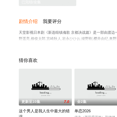
已完结/全集
剧情介绍
我要评分
天堂影视日本剧《新选组镇魂歌 京都决战篇》是一部由渡边一贵
野遥亮,柳俊太郎,宫崎秋人,岩永ひひお,绫野刚,樱井由纪,奥野
大知,市川知宏,青柳翔,長田拓郎,田中伟登,滨正悟,前田旺
手机免费观看高清未删减完整版电视剧全集就上天堂电影网
猜你喜欢
更新至10集
7.0
全2集
这个男人是我人生中最大的错
单恋2026
误