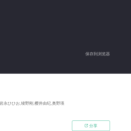
保存到浏览器
,岩永ひひお,绫野刚,樱井由纪,奥野瑛
分享
