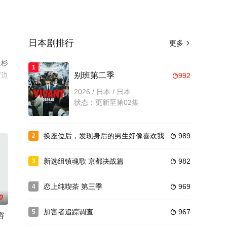
日本剧排行
更多

,杉
1
渡边
别班第二季
992

），
2026 / 日本 / 日本
状态：更新至第02集
换座位后，发现身后的男生好像喜欢我
989
2

新选组镇魂歌 京都决战篇
982
3

恋上纯喫茶 第三季
969
4

0
加害者追踪调查
967
5

咨