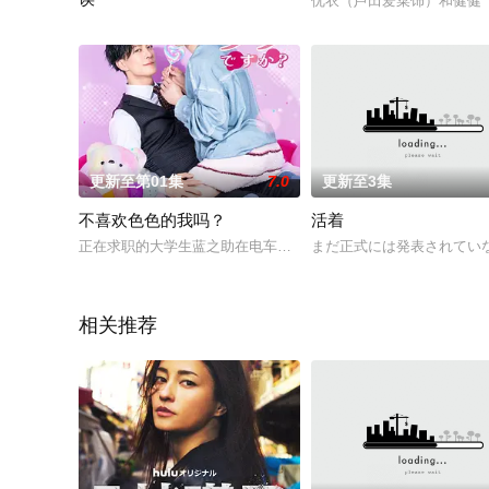
优衣（芦田爱菜饰）和健健
天城制药的派遣社员·佐藤唯（松井爱莉饰）因为爱犬死亡的悲伤
更新至第01集
7.0
更新至3集
不喜欢色色的我吗？
活着
正在求职的大学生蓝之助在电车上遭遇危机，幸得帅气大叔奥海
まだ正式には発表されていな
相关推荐