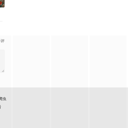
0
京池袋地区。西池袋警署新设立了“犯罪受害者支援室”，在这里，警察们将贴
执念为主轴，收录
影评
爬虫
看