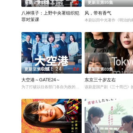
更新至第04集
8.0
更新至第95集
八神瑛子：上野中央署组织犯
风，带有香气
罪对策课
本剧以田中光著作《明治的
改编自深町秋生的超人气警察小说《组织犯罪对策课 八神瑛子》
更新至第03集
5.0
更新至第03集
大空港～GATE24～
东京三十岁左右
为了打破以往各部门各自为政的死板规矩，内阁官房直属成立了一个
该剧是国产剧《三十而已》