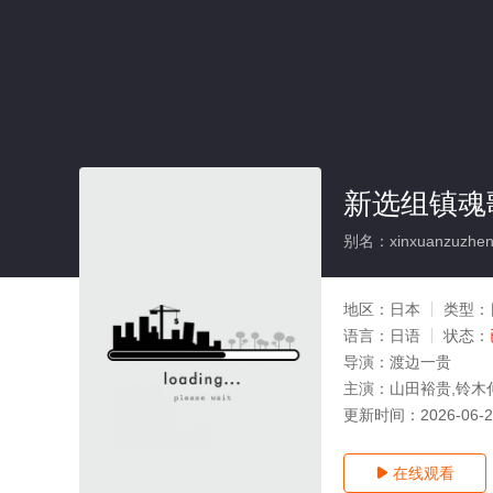
新选组镇魂
别名：xinxuanzuzhenh
地区：
日本
类型：
语言：
日语
状态：
导演：
渡边一贵
主演：
山田裕贵,铃木
更新时间：
2026-06-
在线观看
