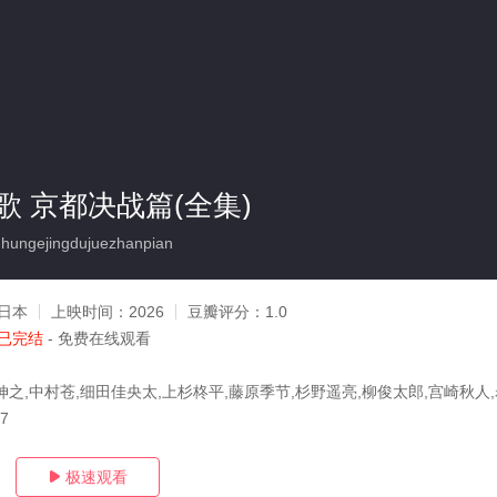
歌 京都决战篇(全集)
ungejingdujuezhanpian
日本
上映时间：
2026
豆瓣评分：
1.0
已完结
- 免费在线观看
伸之,中村苍,细田佳央太,上杉柊平,藤原季节,杉野遥亮,柳俊太郎,宫崎秋人
27
极速观看
