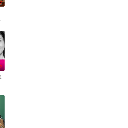
0
真实经历，描绘了她们推动护士注册制度、设立派出看护
会结束。 一对高中情侣努力守护他们的秘密恋情，
不惜动用武力，
的王牌主持，妻子则是打理他演艺事务的个人事务所精明女总裁。然而，世人皆
0
犯
着行李物品的
、家庭等方面不如意的现实时，在“35岁”这一节点
化、医生短缺、地方产科接连关闭……在令和时代的当下，守护母婴生命的“分娩
力量的【警视厅SSBC强行犯系】面前，将出现比前作更加棘手、更加难以攻