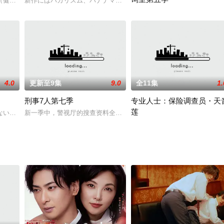
（健二／冈山天音饰）的家位于盛冈市传统商店街，彼此相邻。优衣与在南部铁
新作にはバカリズム、バナナマンの日村勇紀、若林、水川あさみが
，在酒吧里喝酒。与一个前来搭话的男子产生争执。没想到该名男子正是公司社
エリートキャリアで、究極のKY刑
4.0
更新至9集
9.0
全11集
1.
刑事7人第七季
专业人士：保险调查员・天
莲
出手相救，蓝之助因此悄然心动。然而，当他满怀信心参加心仪公司的面试时，
いものの、今年7月クールのTBS「日曜劇場」で、堺と阿部寛（58）が主
新一季中，警视厅的搜查资料全部要电子数据化，专从搜查班和刑事
天音莲（玉木宏 饰）曾是警视厅