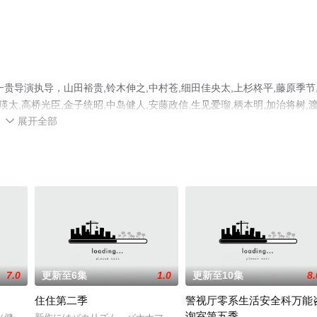
导演执导，山田裕贵,铃木伸之,中村苍,细田佳央太,上杉柊平,藤原季节
瑛太,高桥光臣,金子统昭,中岛健人,安藤政信,生见爱瑠,柄本明,加治将树,
展开全部
志郎,松本润等明星演员精彩演绎的日本电视剧，大结局剧情已揭晓（已完结

，更多相关信息可移步至豆瓣电视剧、电视猫或剧情网等平台了解。
7.0
更新至6集
1.0
更新至10集
8.
住住第二季
警视厅零系生活安全科万能
询室第五季