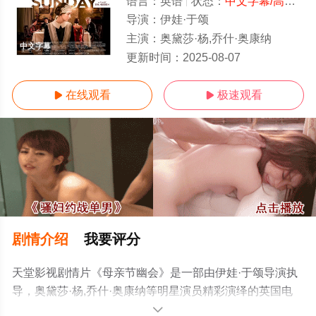
语言：
英语
状态：
中文字幕/高清
- 
导演：
伊娃·于颂
主演：
奥黛莎·杨,乔什·奥康纳
中文字幕
更新时间：
2025-08-07
在线观看
极速观看


剧情介绍
我要评分
天堂影视剧情片《母亲节幽会》是一部由伊娃·于颂导演执
导，奥黛莎·杨,乔什·奥康纳等明星演员精彩演绎的英国电
影，手机免费观看高清未删减完整版电影大全就上天堂电
