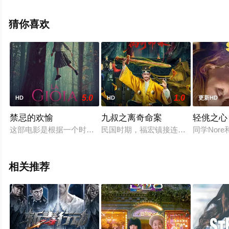
影网，更多相关信息可移步至豆瓣电影、电视猫或剧情网
等平台了解。
猜你喜欢
5.0
1.0
HD
HD
更新HD
禁忌的欢愉
九叔之离奇命案
轻佻之心
这部电影是根据一个时事事件改编的，告诉了一个50岁的女人和
民国时期，福宏镇接连发生掘墓鞭尸
同学Nor
相关推荐