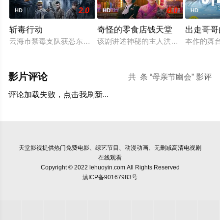
2.0
6.0
HD
HD
HD
斩毒行动
奇怪的零食店钱天堂
出走哥哥
云海市禁毒支队获悉东南亚毒王廖爷将携600余公斤毒品来云交
该剧讲述神秘的主人洪子卖能够实现
本作的舞
影片评论
共
条 “母亲节幽会” 影评
评论加载失败，点击我刷新...
天堂影视
提供热门免费电影、综艺节目、动漫动画、无删减高清电视剧
在线观看
Copyright © 2022 lehuoyin.com All Rights Reserved
滇ICP备90167983号