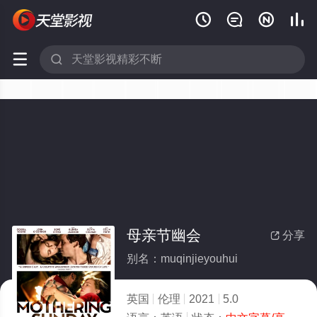






母亲节幽会
分享

别名：muqinjieyouhui
英国
伦理
2021
5.0