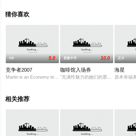
电影网，更多相关信息可移步至豆瓣电影、电视猫或剧情
网等平台了解。
猜你喜欢
5.0
10.0
HD
更新中字
正片
竞争者2007
咖啡馆入场券
海星
Martin is an Economy teacher, one day, he win the biggest prize g
"充满性魅力的她们的票战!“在某个
原本幸福
相关推荐