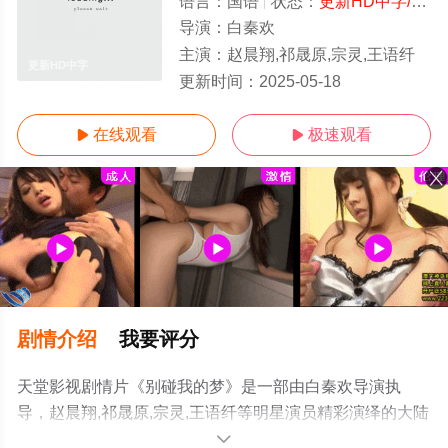
语言：
国语
状态：
更新HD中字/高清
导演：
白秦欢
主演：
赵晨翔,祁晟原,宗灵,王语纤
更新HD中字
更新时间：
2025-05-18
在线观看
极速观看


剧情介绍
我要评分
天堂影视剧情片《别碰我的梦》是一部由白秦欢导演执
导，赵晨翔,祁晟原,宗灵,王语纤等明星演员精彩演绎的大陆
电影，手机免费观看高清未删减完整版电影大全就上天堂
