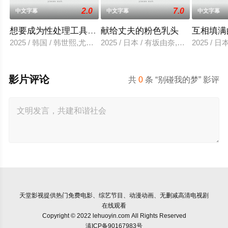
2.0
7.0
中文字幕
中文字幕
中文字幕
想要成为性处理工具的妹妹
献给丈夫的粉色乳头
互相填满
2025 / 韩国 / 韩世熙,尤里,智熙,尚宇,尚斗,民秀
2025 / 日本 / 有坂由奈,高宫惠子,
2025 / 
影片评论
共
0
条 “别碰我的梦” 影评
天堂影视
提供热门免费电影、综艺节目、动漫动画、无删减高清电视剧
在线观看
Copyright © 2022 lehuoyin.com All Rights Reserved
滇ICP备90167983号