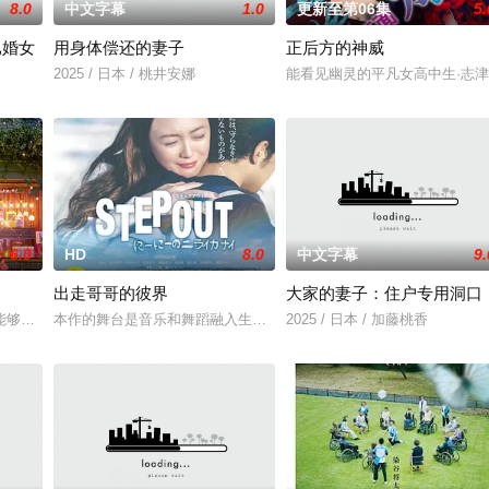
8.0
中文字幕
1.0
更新至第06集
5.
已婚女
用身体偿还的妻子
正后方的神威
2025 / 日本 / 桃井安娜
能看见幽灵的平凡女高中生·志
6.0
HD
8.0
中文字幕
9.
出走哥哥的彼界
大家的妻子：住户专用洞口
，火速成立“斩毒行动”专案组，借调警员安迪参战。首轮毒贩阿泰交易败露被
能够实现人们愿望的神秘零食，以及人们来到那里展开一段魔法般的故事。
本作的舞台是音乐和舞蹈融入生活的冲绳。与母亲朱音、妹妹舞一起
2025 / 日本 / 加藤桃香