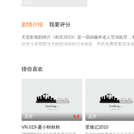
正片
剧情介绍
我要评分
天堂影视剧情片《村庄2023》是一部由藤井道人导演执导，木野
间龙斗等明星演员精彩演绎的日本电影，手机免费观看高清
视猫或剧情网等平台了解。
猜你喜欢
正片
8.0
正片
VN.019-夏小秋秋秋
受难记2010