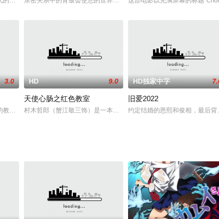
代的洛杉矶，米基·洛克饰演的小号手奈特被带到沙漠，并且脑袋上被一只枪顶着
亲密关系中的背叛会使您的世界天翻地覆。 突然揭露或逐渐意识到欺
这部电影以充满屏幕的标题 Ch
3.0
HD
9.0
HD独家中字
7.
天使心肠之红色教室
旧爱2022
茜（玛卡蕾娜·戈麦斯 Macarena Gómez 饰）和妹妹妮娜（纳迪娅·圣地亚哥 N
村木哲郎（蟹江敬三饰）是一本不入流的色情杂志的老板，某天，他在
约定结婚的恩熙和俊相，最后背