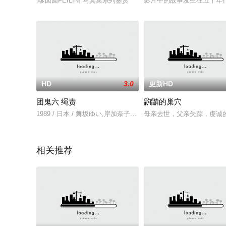
[嗲囡囡FEILIN] 写真集系列鉴赏
影片中的故事发生在五十年
HD
3.0
更新HD
团鬼六 绳责
鼩鼱的巢穴
1989 / 日本 / 舞坂ゆい,岸加奈子,一ノ瀬まみ,港雄一,坂入正三
母亲去世，父亲失踪，虔诚的教徒罗
相关推荐