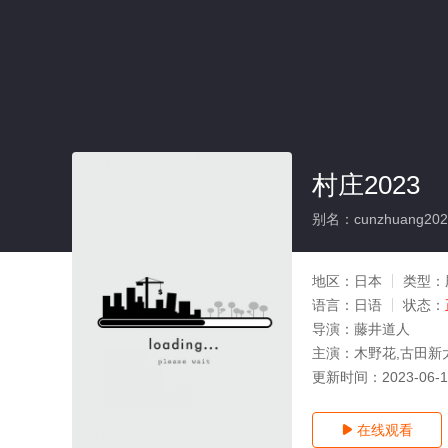
村庄2023
别名：cunzhuang202
地区：
日本
类型：
语言：
日语
状态：
导演：
藤井道人
主演：
木野花,古田新
更新时间：
2023-06-
在线观看
