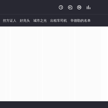




控方证人
好兆头
城市之光
出租车司机
辛德勒的名单