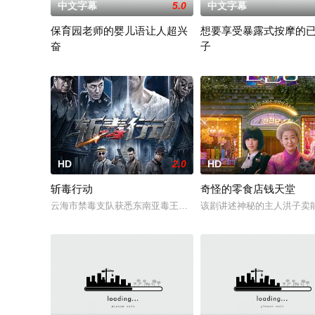
中文字幕
5.0
中文字幕
保育园老师的婴儿语让人超兴
想要享受暴露式按摩的
奋
子
2025 / 日本 / 白木由子
2025 / 日本 / 竹内夏希
HD
2.0
HD
斩毒行动
奇怪的零食店钱天堂
云海市禁毒支队获悉东南亚毒王廖爷将携600余公斤毒品来云交易
该剧讲述神秘的主人洪子卖