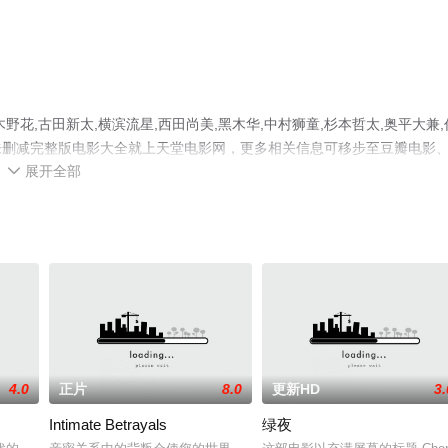
花,古田新太,横滨流星,西田尚美,黑木华,中村狮童,杉本哲太,奥平大兼,
未删减完整版电影大全就上天堂电影网，更多相关信息可移步至豆瓣电影
展开全部

4.0
正片
8.0
更新HD
3.
Intimate Betrayals
绿夜