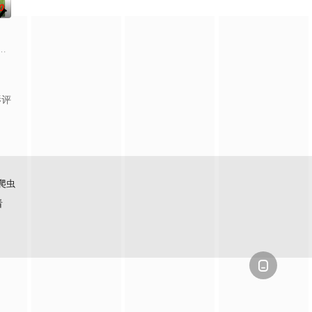
0
打死，被判处无期徒刑后，吴鑫在监狱的十几年间，一直表现良好，因吴鑫曾居
绕“废用身”——因瘫痪等原因已无恢复可能的四肢——的治疗方法，而一步步
影评
爬虫
看
