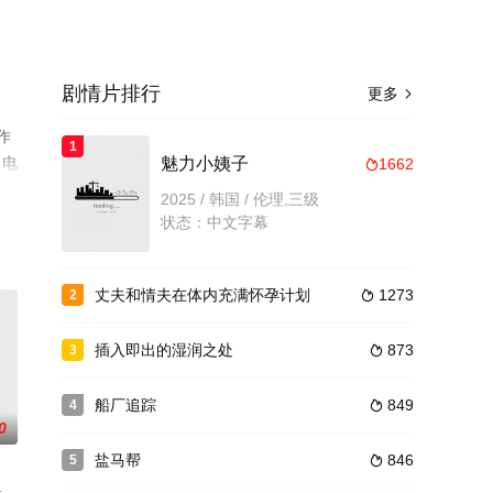
剧情片排行
更多

作
1
、电
魅力小姨子
1662

2025 / 韩国 / 伦理,三级
状态：中文字幕
丈夫和情夫在体内充满怀孕计划
1273
2

插入即出的湿润之处
873
3

船厂追踪
849
4

0
盐马帮
846
5
