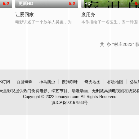
6.0
更新HD
8.0
HD
8.
让爱回家
废用身
电影讲述了一个放羊人吴鑫，为两只羊和他人发生冲突，失手将对方
本作描绘了一名医生，因一种围
共
条 “村庄2023” 
S订阅
百度蜘蛛
神马爬虫
搜狗蜘蛛
奇虎地图
谷歌地图
必应
天堂影视
提供热门免费电影、综艺节目、动漫动画、无删减高清电视剧在线观
Copyright © 2022 lehuoyin.com All Rights Reserved
滇ICP备90167983号