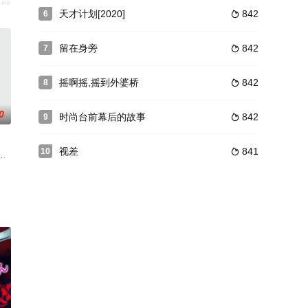
。恰好一位土著“从天而降”解救了他，从此他踏入了
骗、谎言或不忠对任何关系都可能是灾难性的。 丹妮尔的家人认为她是受害者
orokbam 开头，令人惊叹。 这是观众毫不犹豫地决定相信这部电影的那一刻
天才计划[2020]
842
6

留在身旁
842
7

摇啊摇,摇到外婆桥
842
8

0
时尚台前幕后的故事
842
9

视差
841
10

adia de Sant
地下电影院观看一出描写学校暴行的“电影”，女主角的精湛演技和疏离感瞬时
道而驰，过着各自的生活。