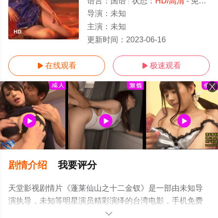
语言：
国语
状态：
HD/高清
- 免费在线观看
导演：
未知
主演：
未知
HD
更新时间：
2023-06-16
在线观看
极速观看


剧情介绍
我要评分
天堂影视剧情片《蓬莱仙山之十二金钗》是一部由未知导
演执导，未知等明星演员精彩演绎的台湾电影，手机免费
观看高清未删减完整版电影大全就上天堂电影网，更多相
