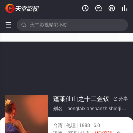






蓬莱仙山之十二金钗
分享

别名：penglaixianshanzhishierjincha
台湾
伦理
1988
6.0