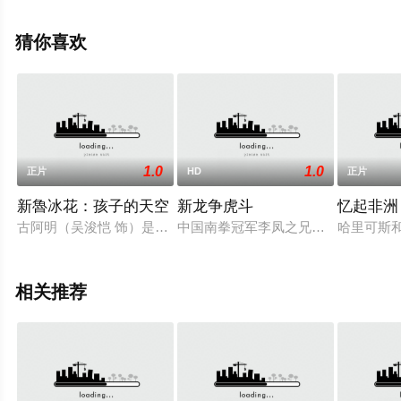
关信息可移步至豆瓣电影、电视猫或剧情网等平台了解。
猜你喜欢
1.0
1.0
正片
HD
正片
新魯冰花：孩子的天空
新龙争虎斗
忆起非洲
古阿明（吴浚恺 饰）是国小四年级的学生，家里世代经营着茶
中国南拳冠军李凤之兄虎于代表拳馆
哈里可斯
相关推荐