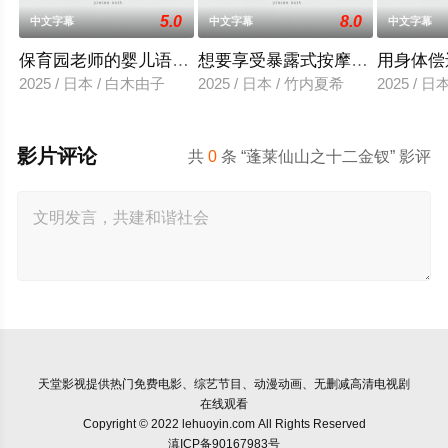
5.0
8.0
中文字幕
中文字幕
中文字幕
保育园老师的婴儿语让人超兴奋
想要享受暴露式按摩的已婚女子
用身体偿
2025 / 日本 / 白木由子
2025 / 日本 / 竹内夏希
2025 / 
影片评论
共
0
条 “蓬莱仙山之十二金钗” 影评
天堂影视
提供热门免费电影、综艺节目、动漫动画、无删减高清电视剧
在线观看
Copyright © 2022 lehuoyin.com All Rights Reserved
滇ICP备90167983号