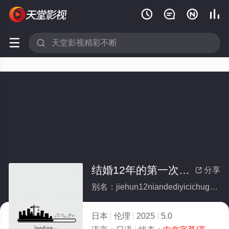






结婚12年的第一次出轨：纪子酱
分享

别名：jiehun12niandediyicichuguijizijiang
日本
伦理
2025
5.0