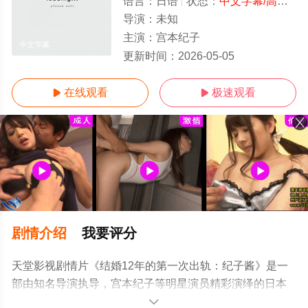
语言：
日语
状态：
中文字幕/高清
- 
导演：
未知
主演：
宫本纪子
中文字幕
更新时间：
2026-05-05
在线观看
极速观看


剧情介绍
我要评分
天堂影视剧情片《结婚12年的第一次出轨：纪子酱》是一
部由知名导演执导，宫本纪子等明星演员精彩演绎的日本
电影，手机免费观看高清未删减完整版电影大全就上天堂
