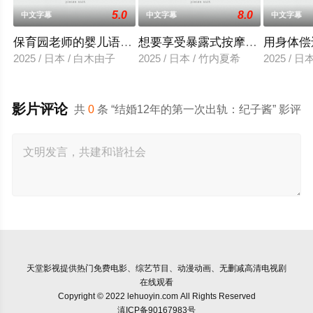
5.0
8.0
中文字幕
中文字幕
中文字幕
保育园老师的婴儿语让人超兴奋
想要享受暴露式按摩的已婚女子
用身体偿
2025 / 日本 / 白木由子
2025 / 日本 / 竹内夏希
2025 / 
影片评论
共
0
条 “结婚12年的第一次出轨：纪子酱” 影评
天堂影视
提供热门免费电影、综艺节目、动漫动画、无删减高清电视剧
在线观看
Copyright © 2022 lehuoyin.com All Rights Reserved
滇ICP备90167983号