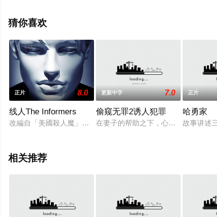
电影网，更多相关信息可移步至豆瓣电影、电视猫或剧情
网等平台了解。
猜你喜欢
8.0
7.0
正片
更新中字
正片
线人The Informers
偷窥无罪2诱人犯罪
哈勇家
改編自「美國殺人魔」作家同名暢銷小說。描述1980年代洛杉
在妻子的帮助之下，心理学博士周萧
故事讲述
相关推荐