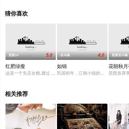
迪,赵达,闫佩伦,黄晓娟,王沛禄,徐冬冬,姚橹,周大勇,栾元晖,
刘巴特尔,宗俊涛,鞠帛展,刘闯,宋熹,王正权,荣飞等明星演员
猜你喜欢
精彩演绎的中国大陆电视剧，大结局剧情已揭晓（1-24全
集），手机免费观看高清未删减完整版电视剧全集就上天
堂电影网，更多相关信息可移步至豆瓣电视剧、电视猫或
剧情网等平台了解。
5.0
4.0
更新14
全36集
更新至24集
红肥绿瘦
如锦
花朝秋月
这是一个失店女赖,通过 AR 技术,进入游戏治愈情伤的故事。游戏
民国初年，江南小镇的两家最有名的
琵琶首席
相关推荐