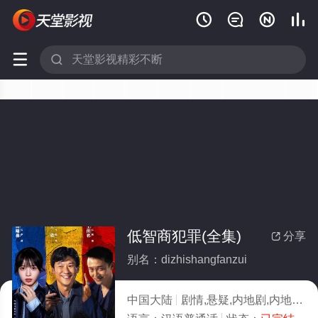






低智商犯罪(全集)
分享

别名：dizhishangfanzui
中国大陆
剧情,悬疑,内地剧,内地
20