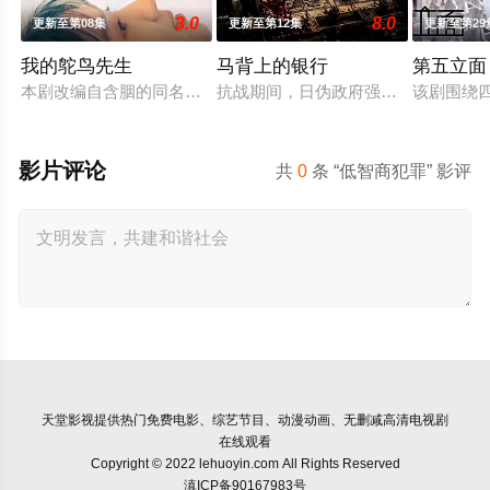
3.0
8.0
更新至第08集
更新至第12集
更新至第29
我的鸵鸟先生
马背上的银行
第五立面
本剧改编自含胭的同名小说，讲述了邻家女孩庞倩（苏晓彤 饰）
抗战期间，日伪政府强行推广、使用
该剧围绕
影片评论
共
0
条 “低智商犯罪” 影评
天堂影视
提供热门免费电影、综艺节目、动漫动画、无删减高清电视剧
在线观看
Copyright © 2022 lehuoyin.com All Rights Reserved
滇ICP备90167983号