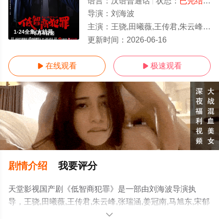
语言：
汉语普通话
状态：
已完结
- 
导演：
刘海波
主演：
王骁,田曦薇,王传君,朱云峰,张瑞涵,姜冠南,马旭东,宋郁河,董宝石,雷佳音,扈耀之,张哲华,詹鑫,谭希和,任程伟,白志迪,赵
1-24全集/大结局
更新时间：
2026-06-16
在线观看
极速观看


剧情介绍
我要评分
天堂影视国产剧《低智商犯罪》是一部由刘海波导演执
导，王骁,田曦薇,王传君,朱云峰,张瑞涵,姜冠南,马旭东,宋郁
河,董宝石,雷佳音,扈耀之,张哲华,詹鑫,谭希和,任程伟,白志
