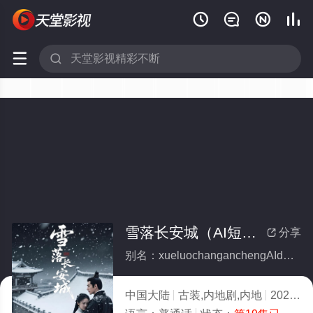






雪落长安城（AI短剧）(全集)
分享

别名：xueluochanganchengAIduanju
中国大陆
古装,内地剧,内地
2026
1