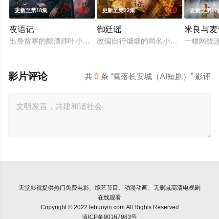
4.0
2.0
更新至第18集
更新至第22集
更新至第17
夜语记
御廷谣
米良与麦
出身贫寒的酿酒师叶小唯遭遇爱人程桉、恩师林晚媚的双重背叛
改编自行烟烟的同名小说。孟廷辉，
一根网线
影片评论
共
0
条 “雪落长安城（AI短剧）” 影评
天堂影视
提供热门免费电影、综艺节目、动漫动画、无删减高清电视剧
在线观看
Copyright © 2022 lehuoyin.com All Rights Reserved
滇ICP备90167983号