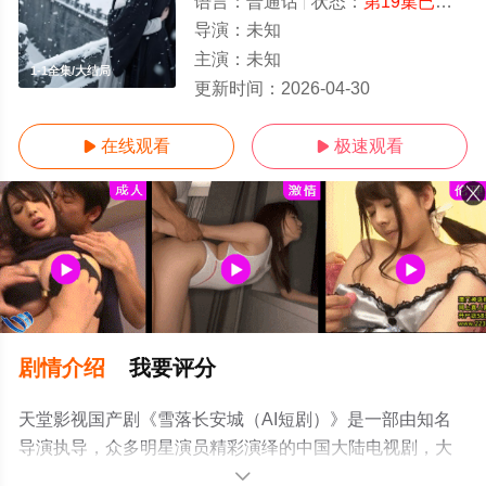
语言：
普通话
状态：
第19集已完结
-
导演：
未知
主演：
未知
1-1全集/大结局
更新时间：
2026-04-30
在线观看
极速观看


剧情介绍
我要评分
天堂影视国产剧《雪落长安城（AI短剧）》是一部由知名
导演执导，众多明星演员精彩演绎的中国大陆电视剧，大
结局剧情已揭晓（1-1全集），手机免费观看高清未删减完
