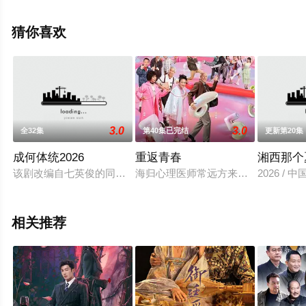
整版电视剧全集就上天堂电影网，更多相关信息可移步至
豆瓣电视剧、电视猫或剧情网等平台了解。
猜你喜欢
3.0
3.0
全32集
第40集已完结
更新第20集
成何体统2026
重返青春
湘西那个
该剧改编自七英俊的同名小说。现代社畜王翠花（王楚然 饰）
海归心理医师常远方来到了一处新型养
2026 / 
相关推荐