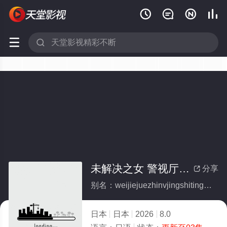






未解决之女 警视厅文件捜査官 第三季
分享

别名：weijiejuezhinvjingshitingwenjiansouchaguandisanji
日本
日本
2026
8.0