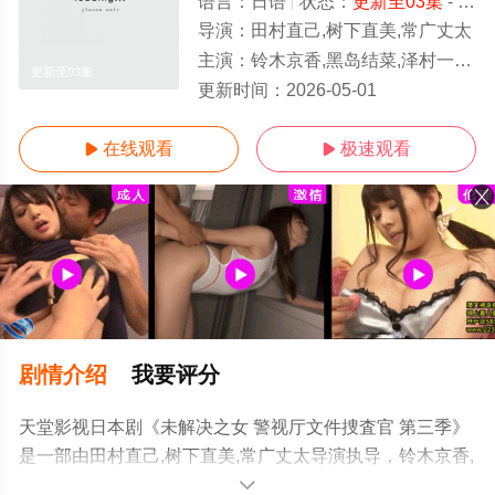
语言：
日语
状态：
更新至03集
- 免费在线观看
导演：
田村直己,树下直美,常广丈太
主演：
铃木京香,黑岛结菜,泽村一树,远藤宪一,山内圭哉,皆川猿时,宫世琉弥,凉,武田玲奈,草川直弥,井上翔太,内藤刚志,鹤见辰吾,影
更新至03集
更新时间：
2026-05-01
在线观看
极速观看


剧情介绍
我要评分
天堂影视日本剧《未解决之女 警视厅文件捜査官 第三季》
是一部由田村直己,树下直美,常广丈太导演执导，铃木京香,
黑岛结菜,泽村一树,远藤宪一,山内圭哉,皆川猿时,宫世琉弥,
