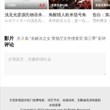
4.0
9.0
已完结
更新至第03集
更新至第05
浅见光彦源氏物语杀人事件
角醒猎人欧米茄号角
告白：第
ルポライターの浅見光彦（岩田剛典）は、“軽井沢のセンセ”と
本作的主人公，是一位勉强糊口的寻宝
雪村爽太
影片
共
0
条 “未解决之女 警视厅文件捜査官 第三季” 影评
评论
天堂影视
提供热门免费电影、综艺节目、动漫动画、无删减高清电视剧
在线观看
Copyright © 2022 lehuoyin.com All Rights Reserved