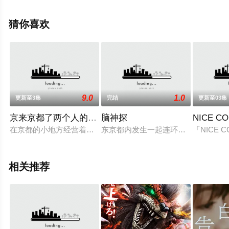
凉,武田玲奈,草川直弥,井上翔太,内藤刚志,鹤见辰吾,影山优
佳等明星演员精彩演绎的日本电视剧，手机免费观看高清
猜你喜欢
未删减完整版电视剧全集就上天堂电影网，更多相关信息
可移步至豆瓣电视剧、电视猫或剧情网等平台了解。
9.0
1.0
更新至3集
完结
更新至03集
京来京都了两个人的夏天
脑神探
NICE CO
在京都的小地方经营着小诊所的单身男人柿木空吉（佐佐木藏之
东京都内发生一起连环爆炸事故，警
「NICE
相关推荐