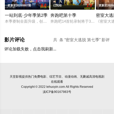
9.0
1.0
更新至20260807期
已完结
更新至2026
一站到底·少年季第2季
奔跑吧第十季
密室大逃
本季赛制全面升级，创新引入PBL（问题驱动教学法）项目挑战
奔跑吧14首轮录制将于3月25-29日开
《密室大
影片评论
共
条 “密室大逃脱 第七季” 影评
评论加载失败，点击我刷新...
天堂影视
提供热门免费电影、综艺节目、动漫动画、无删减高清电视剧
在线观看
Copyright © 2022 lehuoyin.com All Rights Reserved
滇ICP备90167983号