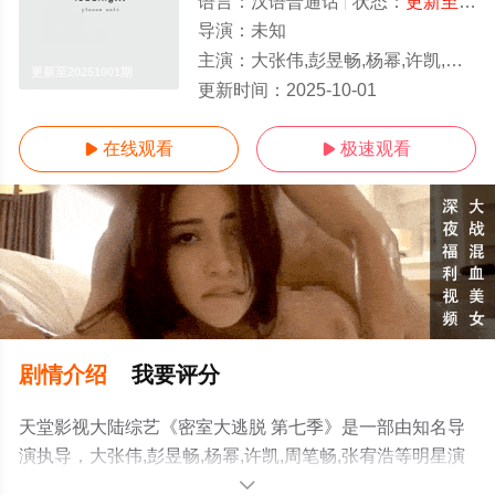
语言：
汉语普通话
状态：
更新至20251001期
导演：
未知
主演：
大张伟,彭昱畅,杨幂,许凯,周笔畅,张宥浩
更新至20251001期
更新时间：
2025-10-01
在线观看
极速观看


剧情介绍
我要评分
天堂影视大陆综艺《密室大逃脱 第七季》是一部由知名导
演执导，大张伟,彭昱畅,杨幂,许凯,周笔畅,张宥浩等明星演
员精彩演绎的中国大陆综艺，手机免费观看高清未删减完
