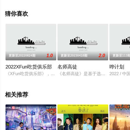
整版综艺节目就上天堂电影网，更多相关信息可移步至豆
瓣综艺、电视猫或剧情网等平台了解。
猜你喜欢
1.0
2.0
更新至20220824期
更新至20230418期
更新至113
2022XFun吃货俱乐部
名师高徒
哗计划
《XFun吃货俱乐部》，是由旅行美食达人刘雨鑫JASON主
《名师高徒》是基于选秀综艺节目《
2022 / 
相关推荐