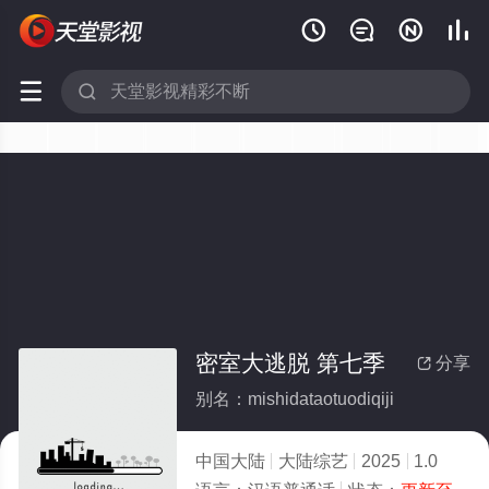






密室大逃脱 第七季
分享

别名：mishidataotuodiqiji
中国大陆
大陆综艺
2025
1.0