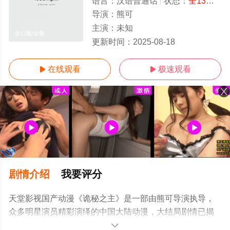
语言：
汉语普通话
状态：
全13集
- 
导演：
熊可
主演：
未知
全13集/全集
更新时间：
2025-08-18
在线观看
极速观看


剧情介绍
我要评分
天堂影视国产动漫《诡秘之主》是一部由熊可导演执导，
众多明星演员精彩演绎的中国大陆动漫，大结局剧情已揭
晓（全13集），手机免费观看高清未删减完整版动漫全集
