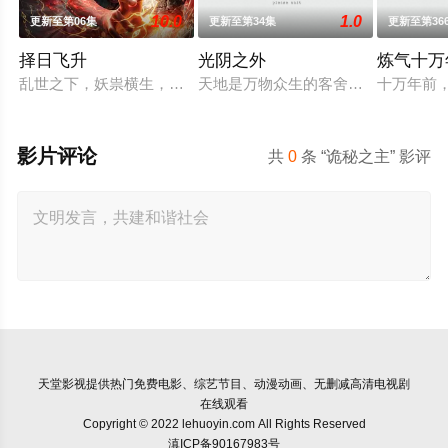
10.0
1.0
更新至第06集
更新至第34集
更新至第36
择日飞升
光阴之外
炼气十万
乱世之下，妖祟横生，奸佞当道。又值幽界入侵，人、幽两界势
天地是万物众生的客舍，光阴是古往
十万年前
影片评论
共
0
条 “诡秘之主” 影评
天堂影视
提供热门免费电影、综艺节目、动漫动画、无删减高清电视剧
在线观看
Copyright © 2022 lehuoyin.com All Rights Reserved
滇ICP备90167983号