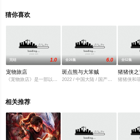
就上天堂电影网，更多相关信息可移步至豆瓣动漫、电视
猫或剧情网等平台了解。
猜你喜欢
1.0
6.0
完结
全26集
全52集
宠物旅店
斑点熊与大笨贼
猪猪侠之
《宠物旅店》是一部以动物为主角的欢乐动画情景剧。在小小的
2022 / 中国大陆 / 国产动漫
猪猪侠和
相关推荐