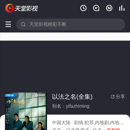






以法之名(全集)
分享

别名：yifazhiming
中国大陆
剧情,犯罪,内地剧,内地
20