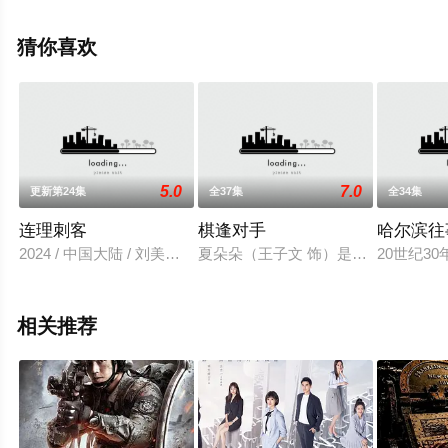
金泽灏,章煜奇,田昊,姬他,颜世魁,林鹏,潘之琳,吴其江,赵梓
冲,王艺荻,艾东,纪帅,孙强,宋楚炎,朱元浩,周劢劼,詹明君,黄
猜你喜欢
义威,方晓莉,刘冠成,陈创,张思潼等明星演员精彩演绎的中
国大陆电视剧，大结局剧情已揭晓（1-36全集），手机免
费观看高清未删减完整版电视剧全集就上天堂电影网，更
多相关信息可移步至豆瓣电视剧、电视猫或剧情网等平台
了解。
5.0
7.0
更新第24集
全37集
全34集
连理刺客
棋逢对手
哈尔滨往
2024 / 中国大陆 / 刘美旗,程宇峰,孙妍恩,权沛伦,辜德超,包小平,
夏朵朵（王子文 饰）是群星超市的
20世纪
相关推荐