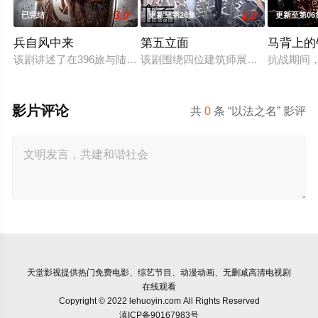
3.0
1.0
已完结
更新至第26集
更新至第06
兵自风中来
第五立面
马背上的
该剧讲述了在396旅与陆军步兵学院联合举办的小型军事演习中
该剧围绕四位建筑师展开，讲述了他
抗战期间
影片评论
共
0
条 “以法之名” 影评
天堂影视
提供热门免费电影、综艺节目、动漫动画、无删减高清电视剧
在线观看
Copyright © 2022 lehuoyin.com All Rights Reserved
滇ICP备90167983号