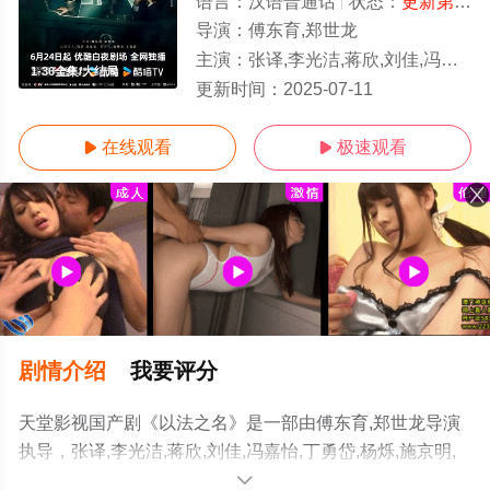
语言：
汉语普通话
状态：
更新第36集
导演：
傅东育,郑世龙
主演：
张译,李光洁,蒋欣,刘佳,冯嘉怡,丁勇岱,杨烁,施京明,王劲松,是安,任重,郝平,白冰,董晴,徐梵溪,毛俊杰,宋熹,赵煊,金泽
1-36全集/大结局
更新时间：
2025-07-11
在线观看
极速观看


剧情介绍
我要评分
天堂影视国产剧《以法之名》是一部由傅东育,郑世龙导演
执导，张译,李光洁,蒋欣,刘佳,冯嘉怡,丁勇岱,杨烁,施京明,
王劲松,是安,任重,郝平,白冰,董晴,徐梵溪,毛俊杰,宋熹,赵煊,
