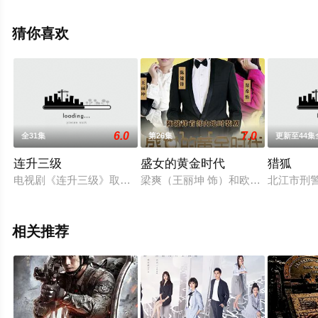
情已揭晓（1-12全集），手机免费观看高清未删减完整版
电视剧全集就上天堂电影网，更多相关信息可移步至豆瓣
猜你喜欢
电视剧、电视猫或剧情网等平台了解。
6.0
7.0
全31集
第26集
更新至44集
连升三级
盛女的黄金时代
猎狐
电视剧《连升三级》取材于著名 相声表演艺术家刘宝瑞的同名代
梁爽（王丽坤 饰）和欧乐乐（王丹妮
北江市刑
相关推荐