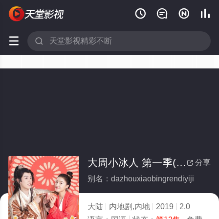






大周小冰人 第一季(全集)
分享

别名：dazhouxiaobingrendiyiji
大陆
内地剧,内地
2019
2.0