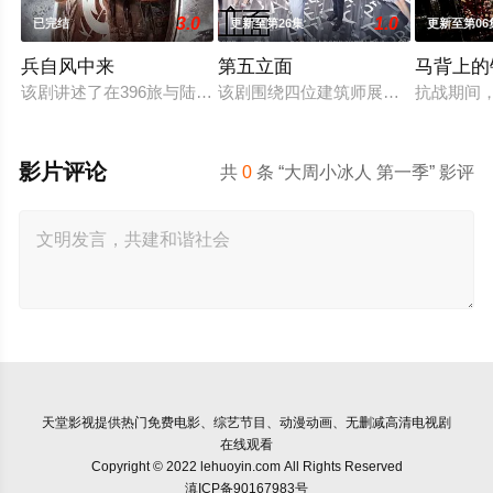
3.0
1.0
已完结
更新至第26集
更新至第06
兵自风中来
第五立面
马背上的
该剧讲述了在396旅与陆军步兵学院联合举办的小型军事演习中
该剧围绕四位建筑师展开，讲述了他
抗战期间
影片评论
共
0
条 “大周小冰人 第一季” 影评
天堂影视
提供热门免费电影、综艺节目、动漫动画、无删减高清电视剧
在线观看
Copyright © 2022 lehuoyin.com All Rights Reserved
滇ICP备90167983号