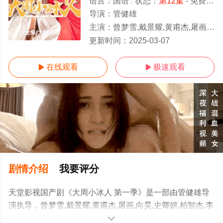
语言：
国语
状态：
第12集
- 免费在线观看
导演：
管健雄
主演：
曾梦雪,戴景耀,黄甫杰,屠画,向昊,史卿妍,柏智杰,李芳雯,张煜枫
1-12全集/大结局
更新时间：
2025-03-07
在线观看
极速观看


剧情介绍
我要评分
天堂影视国产剧《大周小冰人 第一季》是一部由管健雄导
演执导，曾梦雪,戴景耀,黄甫杰,屠画,向昊,史卿妍,柏智杰,李
芳雯,张煜枫等明星演员精彩演绎的大陆电视剧，大结局剧
