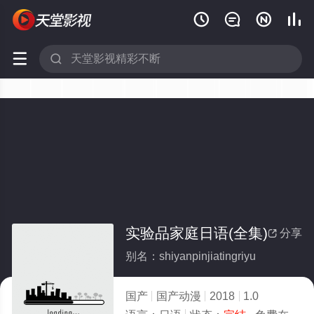






实验品家庭日语(全集)
分享

别名：shiyanpinjiatingriyu
国产
国产动漫
2018
1.0