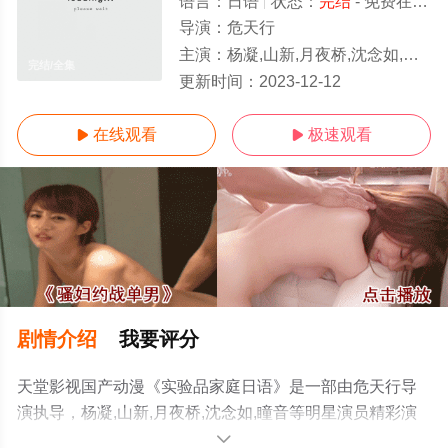
语言：
日语
状态：
完结
- 免费在线观看
导演：
危天行
主演：
杨凝,山新,月夜桥,沈念如,瞳音
完结/全集
更新时间：
2023-12-12
在线观看
极速观看


剧情介绍
我要评分
天堂影视国产动漫《实验品家庭日语》是一部由危天行导
演执导，杨凝,山新,月夜桥,沈念如,瞳音等明星演员精彩演
绎的国产动漫，大结局剧情已揭晓（完结），手机免费观
