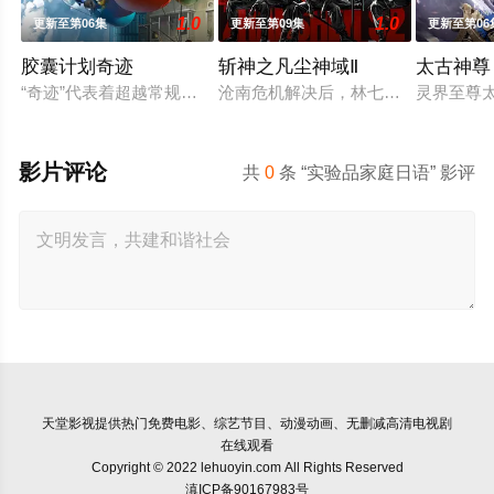
1.0
1.0
更新至第06集
更新至第09集
更新至第06
胶囊计划奇迹
斩神之凡尘神域Ⅱ
太古神尊
“奇迹”代表着超越常规、突破限制，达到某种非凡成就，往往伴
沧南危机解决后，林七夜完成津南山
灵界至尊
影片评论
共
0
条 “实验品家庭日语” 影评
天堂影视
提供热门免费电影、综艺节目、动漫动画、无删减高清电视剧
在线观看
Copyright © 2022 lehuoyin.com All Rights Reserved
滇ICP备90167983号