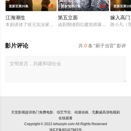
1.0
1.0
更新至第26集
更新至第27集
更新至第10
江海潮生
第五立面
嫁入高门
本剧讲述了状元实业家张謇创办大生企业，实业报国的故事。甲
该剧围绕四位建筑师展开，讲述了他
路小凡（
影片评论
共
0
条 “厨子当官” 影评
天堂影视
提供热门免费电影、综艺节目、动漫动画、无删减高清电视剧
在线观看
Copyright © 2022 lehuoyin.com All Rights Reserved
滇ICP备90167983号