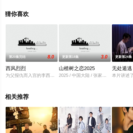
集），手机免费观看高清未删减完整版电视剧全集就上天
堂电影网，更多相关信息可移步至豆瓣电视剧、电视猫或
猜你喜欢
剧情网等平台了解。
8.0
3.0
第20集完结
更新第18集
更新第24集
西风烈烈
山楂树之恋2025
无处遁逃
为父报仇而入宫的李西风意外成为和亲公主，与可汗吉烈相遇，
2025 / 中国大陆 / 张家硕,徐小舒,高
本片讲述
相关推荐