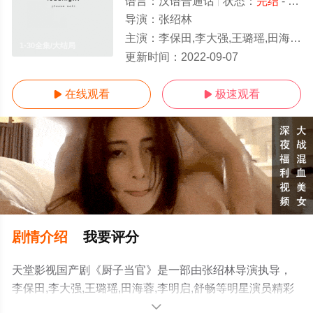
语言：
汉语普通话
状态：
完结
- 免费在线观看
导演：
张绍林
主演：
李保田,李大强,王璐瑶,田海蓉,李明启,舒畅
1-30全集/大结局
更新时间：
2022-09-07
在线观看
极速观看


剧情介绍
我要评分
天堂影视国产剧《厨子当官》是一部由张绍林导演执导，
李保田,李大强,王璐瑶,田海蓉,李明启,舒畅等明星演员精彩
演绎的中国大陆电视剧，大结局剧情已揭晓（1-30全
