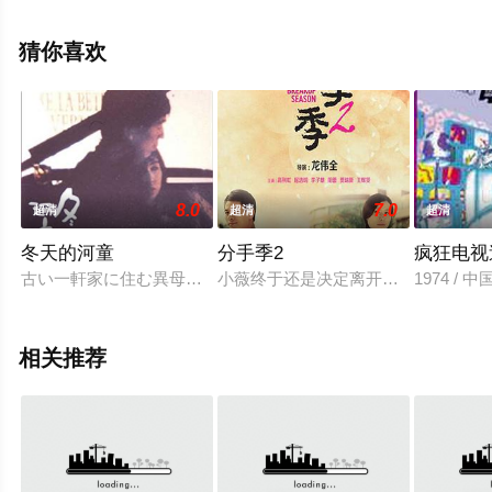
大结局剧情已揭晓（1-1全集），手机免费观看高清未删减
完整版电影大全就上天堂电影网，更多相关信息可移步至
猜你喜欢
豆瓣电影、电视猫或剧情网等平台了解。
8.0
7.0
超清
超清
超清
冬天的河童
分手季2
疯狂电视
古い一軒家に住む異母兄弟、一太郎、タケシ、ツグオ。家を売
小薇终于还是决定离开青华，去追求
1974 /
相关推荐