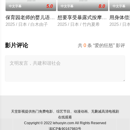
5.0
8.0
中文字幕
中文字幕
中文字幕
保育园老师的婴儿语让人超兴奋
想要享受暴露式按摩的已婚女子
用身体偿
2025 / 日本 / 白木由子
2025 / 日本 / 竹内夏希
2025 / 
影片评论
共
0
条 “爱的狂怒” 影评
天堂影视
提供热门免费电影、综艺节目、动漫动画、无删减高清电视剧
在线观看
Copyright © 2022 lehuoyin.com All Rights Reserved
滇ICP备90167983号