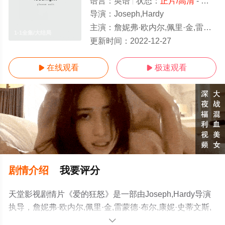
语言：
英语
状态：
正片/高清
- 免费在线观看
导演：
Joseph,Hardy
主演：
詹妮弗·欧内尔,佩里·金,雷蒙德·布尔,康妮·史蒂文斯,罗伯特·里德,埃德·劳特尔
1-1全集/大结局
更新时间：
2022-12-27
在线观看
极速观看


剧情介绍
我要评分
天堂影视剧情片《爱的狂怒》是一部由Joseph,Hardy导演
执导，詹妮弗·欧内尔,佩里·金,雷蒙德·布尔,康妮·史蒂文斯,
罗伯特·里德,埃德·劳特尔等明星演员精彩演绎的美国电影，
