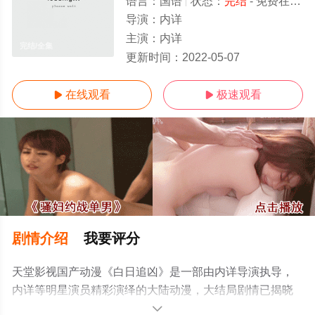
语言：
国语
状态：
完结
- 免费在线观看
导演：
内详
主演：
内详
完结/全集
更新时间：
2022-05-07
在线观看
极速观看


剧情介绍
我要评分
天堂影视国产动漫《白日追凶》是一部由内详导演执导，
内详等明星演员精彩演绎的大陆动漫，大结局剧情已揭晓
（完结），手机免费观看高清未删减完整版动漫全集就上
