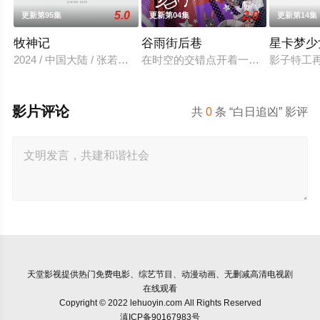
5.0
2.0
更新第95集
更新第04集
更新第14集
牧神记
谷雨街后巷
星卡梦少
2024 / 中国大陆 / 张若瑜,李欣,程玉珠,杜晴晴,虞晓旭,于凯隆,高
在时空的交错点开着一间酒馆——谷雨
影子特工
影片评论
共
0
条 “白日追凶” 影评
天堂影视
提供热门免费电影、综艺节目、动漫动画、无删减高清电视剧
在线观看
Copyright © 2022 lehuoyin.com All Rights Reserved
滇ICP备90167983号