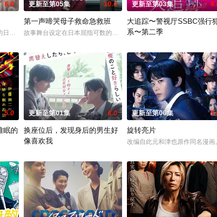
6.0
更新至第05集
10.0
更新至第03集
4.
第一声啼哭母子救命急救班
大追踪〜警视厅SSBC强行
系〜第二季
特殊的新部门“GATE24”。这个部门直接把负责查验护照的入境管理局、盯
的日本翻拍版。故事讲述曾从外地来到憧憬的东京的三位女性，在面对恋爱、工作
故事舞台设定在日本屈指可数的顶级豪华医院“圣菲奥娜医院”。少子
在第二季中，作为现代刑侦关键
5.0
更新至第01集
6.0
更新至第06集
5.
难眠的
换座位后，发现身后的男生好
旋转亮片
像喜欢我
自日本首位专业女护士大关和与铃木雅的真实经历，描绘了她们推动护士注册制
改编自此元和津也原作同名漫画
家伊藤润二笔下充满独特疯狂气息的经典作品，改编为真人单元剧。以浓雾弥漫
“我喜欢你，从很早以前就开始了。”