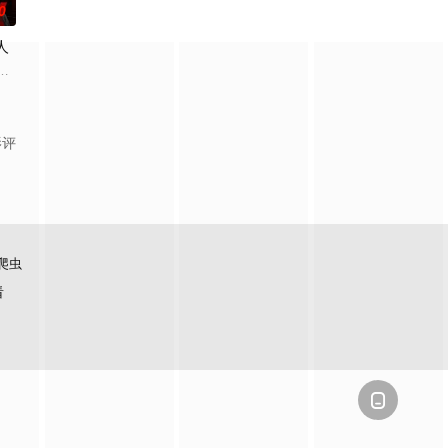
0
人
属，协助他们重新
与“可爱”毫不搭边的角色设计师濑尾深月（佐野勇斗
品，讲述了“捏造天才”且能力卓越的律师·浦真鷲直人，为对抗巨大权力为了逃
剧中饰演在急救科工作的年轻医生春木遥，她怀揣着绝不放弃任何生命的信念，
影评
爬虫
看
