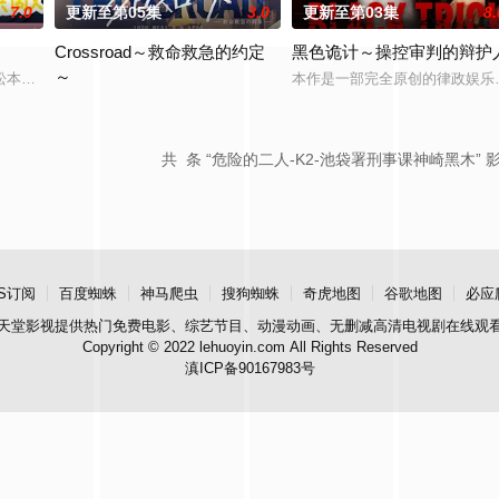
7.0
更新至第05集
3.0
更新至第03集
8.
Crossroad～救命救急的约定
黑色诡计～操控审判的辩护
～
“犯罪受害者支援室”，在这里，警察们将贴身陪伴遭遇各类案件的受害者及遗
松本若菜 饰）辞去高薪工作后，以零工维生。某次兼职中，她结识了性格偏执、
本作是一部完全原创的律政娱乐作
围绕年轻急救医生、急救队员和警察的成长与正义展开。今田美樱在
共
条 “危险的二人-K2-池袋署刑事课神崎黑木” 
S订阅
百度蜘蛛
神马爬虫
搜狗蜘蛛
奇虎地图
谷歌地图
必应
天堂影视
提供热门免费电影、综艺节目、动漫动画、无删减高清电视剧在线观
Copyright © 2022 lehuoyin.com All Rights Reserved
滇ICP备90167983号