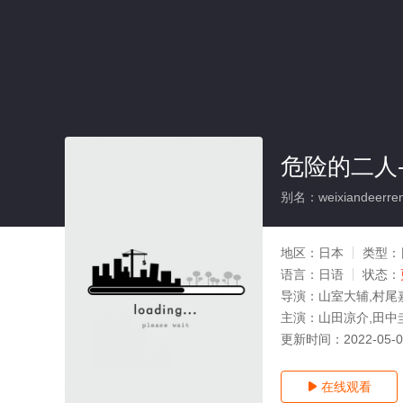
危险的二人
别名：weixiandeerrenK
地区：
日本
类型：
语言：
日语
状态：
导演：
山室大辅,村尾
主演：
山田凉介,田中圭
更新时间：
2022-05-
在线观看
