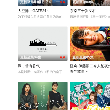
更新至第03集
5.0
更新至第03集
大空港～GATE24～
东京三十岁左右
为了打破以往各部门各自为政的死板规矩，内阁官房直属成立了一个
该剧是国产剧《三十而已》
更新至第94集
8.0
更新至第05集
风，带有香气
怪奇-伊藤润二令人彻夜
奇异故事－
本剧以田中光著作《明治的南丁格尔 大关和物语》为原案，取材
本作精选日本知名恐怖漫画