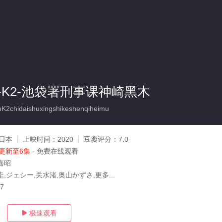
-K2-池袋署刑事课神崎黑木
2chidaishuxingshikeshenqiheimu
日本
上映时间：
2020
豆瓣评分：
7.0
更新至6集
- 免费在线观看
嘉昭
,ジェシー,关水渚,奥山かずさ,更多...
07
极速观看
