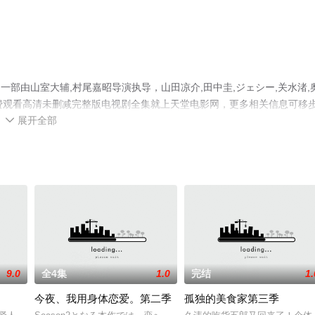
一部由山室大辅,村尾嘉昭导演执导，山田凉介,田中圭,ジェシー,关水渚,
免费观看高清未删减完整版电视剧全集就上天堂电影网，更多相关信息可移
展开全部

9.0
全4集
1.0
完结
1.
今夜、我用身体恋爱。第二季
孤独的美食家第三季