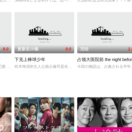
姐高傲强势，二姐体贴务实，三妹优雅暧昧，四妹热情奔放，以四姐妹为中心开
贺来贤人,青木崇高
Season2となる本作では、恋への葛藤や性に対するデリケートな
久违的吃货五郎又回来了！个体杂货
9.0
更新至10集
9.0
完结
1.
下克上棒球少年
占领大医院前 the night befor
トラ～童顔刑事・柴田竹虎～』は、その後2009年の５月にスペシャルドラマ
纪惠 饰）和田崎翔太（加濑亮 饰）因为一个想要自杀的乘客藤本诚（阵内孝则
铃木饰演的主人公南云修司是在三重县立越山高中任教3年的社会课
今回の物語は、占拠される半年