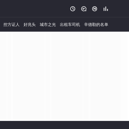




控方证人
好兆头
城市之光
出租车司机
辛德勒的名单