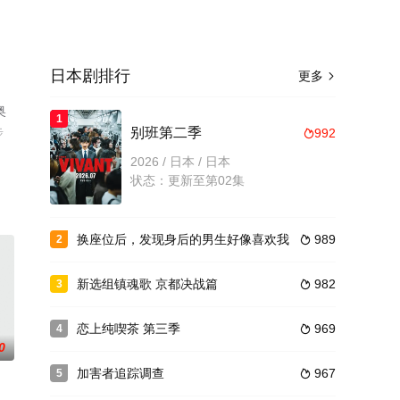
日本剧排行
更多

奥
1
步
别班第二季
992

2026 / 日本 / 日本
状态：更新至第02集
换座位后，发现身后的男生好像喜欢我
989
2

新选组镇魂歌 京都决战篇
982
3

恋上纯喫茶 第三季
969
4

0
加害者追踪调查
967
5
