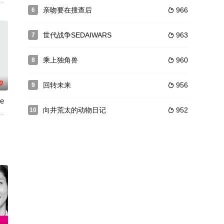
展之爱恨情仇。二姐
悩みを抱えるヒロインたちの揺れる心情を描かれる。
商店的老板井之头五郎（松重丰YutakaMatsushige饰）将在这个夏天
亲吻要在搜查后
966
6

世代战争SEDAIWARS
963
7

乘上独角兽
960
8

0
回转未来
956
9

e
向井荒太的动物日记
952
10

を放送し、ど
 饰）而邂逅。被对方的气息相互吸引的二人开始了邮
教师。虽然一直到大学都在打棒球，但因为受伤而隐退。大学中途退学后，他曾
前に遡る。耕一は、刑事・相模俊介（白洲迅）と共に設計事務所に侵入。界