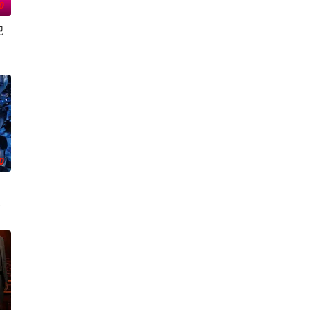
0
犯
着行李物品的
、家庭等方面不如意的现实时，在“35岁”这一节点
化、医生短缺、地方产科接连关闭……在令和时代的当下，守护母婴生命的“分娩
力量的【警视厅SSBC强行犯系】面前，将出现比前作更加棘手、更加难以攻
0
度、设立派出看护
。
小镇中流行的“辻占”所隐藏的恐惧与执念为主轴，收录