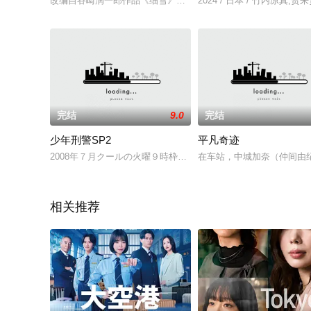
改编自谷崎润一郎作品《细雪》。关西地区芦屋之莳冈世家，大
2024 / 日本 / 竹内凉真,
完结
9.0
完结
少年刑警SP2
平凡奇迹
2008年７月クールの火曜９時枠で放送された連続ドラマ『シバ
在车站，中城加奈（仲间由
相关推荐