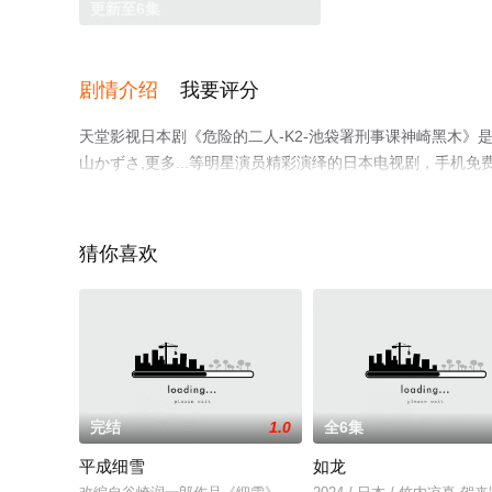
更新至6集
剧情介绍
我要评分
天堂影视日本剧《危险的二人-K2-池袋署刑事课神崎黑木》是
山かずさ,更多...等明星演员精彩演绎的日本电视剧，手机
至豆瓣电视剧、电视猫或剧情网等平台了解。
猜你喜欢
完结
1.0
全6集
平成细雪
如龙